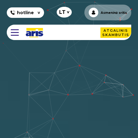
+
LT
hotline
Asmeninė sritis
ATGALINIS
SKAMBUTIS